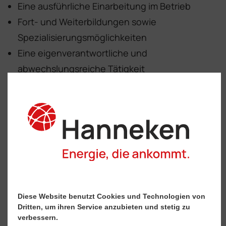
Eine ausführliche Einarbeitung im Betrieb
Fort- und Weiterbildungen sowie
Spezialisierungsmöglichkeiten
Eine eigenverantwortliche und
abwechslungsreiche Tätigkeit
Einen unbefristeten und zukunftssicheren
Arbeitsplatz
Vermögenswirksame Leistungen möglich
30 Tage wohlverdienten Jahresurlaub
Gemeinsame Events wie Abteilungsausflüge,
Sommerfeste, Weihnachtsfeier
Bikeleasing
Diese Website benutzt Cookies und Technologien von
Dritten, um ihren Service anzubieten und stetig zu
verbessern.