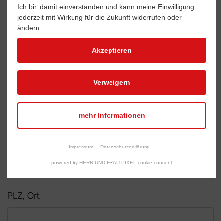
Jetzt bewerben!
Ich bin damit einverstanden und kann meine Einwilligung
jederzeit mit Wirkung für die Zukunft widerrufen oder
ändern.
Um das Formular nutzen zu können, müssen
Akzeptieren
Sie unseren
Cookie-Richtlinien
zustimmen.
Verweigern
Name, Vorname
*
mehr Informationen
Straße, Hausnummer
Impressum
Datenschutzerklärung
powered by HERR UND FRAU PIXEL cookie consent
PLZ, Ort