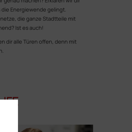
r genau machen? Erklären wir dir
s die Energiewende gelingt.
etze, die ganze Stadtteile mit
nend? Ist es auch!
 dir alle Türen offen, denn mit
n.
UFE