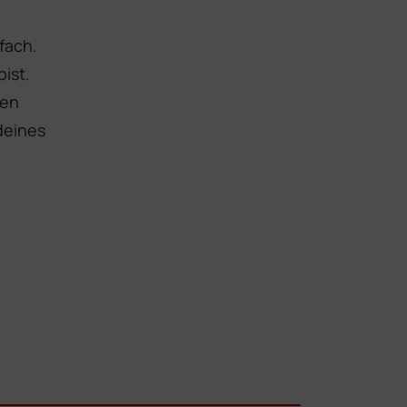
nfach.
ist.
ren
deines