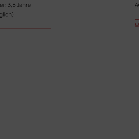
r: 3,5 Jahre
A
glich)
M