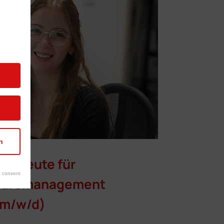
n
aufleute für
 consent
Büromanagement
(m/w/d)