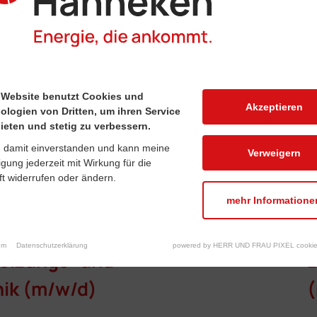
 Website benutzt Cookies und
Akzeptieren
ologien von Dritten, um ihren Service
ieten und stetig zu verbessern.
n damit einverstanden und kann meine
Verweigern
ligung jederzeit mit Wirkung für die
t widerrufen oder ändern.
mehr Informatione
chaniker für
K
um
Datenschutzerklärung
powered by HERR UND FRAU PIXEL cookie
Heizungs- und
nik (m/w/d)