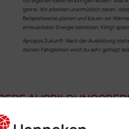
mit eigenen Ideen einbringen wollen. Was wi
gerne: Wir arbeiten unermüdlich daran, das
Beispielsweise planen und bauen wir Wärmen
erneuerbarer Energie beheizen. Klingt span
Apropos Zukunft: Nach der Ausbildung stehen
deinen Fähigkeiten wirst du sehr gefragt sei
SERE AUSBILDUNGSBER