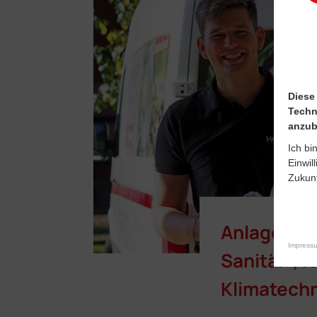
Diese
Techn
anzub
Ich bi
Einwil
Zukunf
Anlagenme
Impress
Sanitär-, 
Klimatech