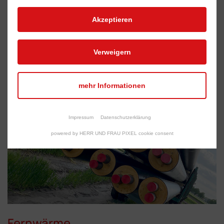
Akzeptieren
MEHR INFOS
Verweigern
mehr Informationen
Impressum
Datenschutzerklärung
powered by HERR UND FRAU PIXEL cookie consent
Fernwärme