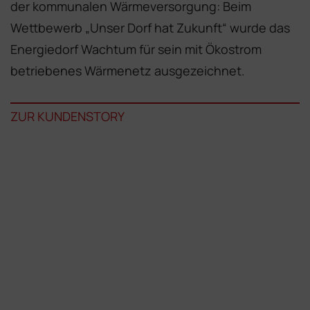
der kom­munalen Wärmeversorgung: Beim
Wettbewerb „Unser Dorf hat Zukunft“ wurde das
Energiedorf Wachtum für sein mit Ökostrom
betriebenes Wärmenetz ausgezeichnet.
ZUR KUNDENSTORY
IHRE OPTIMALE
ENERGIELÖSUNG
Sie haben das Projekt – wir die passenden
Technologien dafür. Sprechen wir darüber!