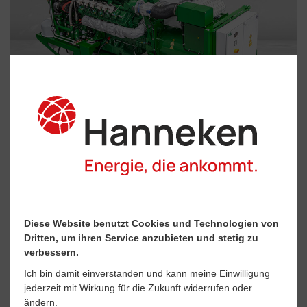
Kraft-Wärme-Kopplung
Blockheizkraftwerke erzeugen gekoppelt Strom
Diese Website benutzt Cookies und Technologien von
und Wärme und können durch die vielfältigen
Dritten, um ihren Service anzubieten und stetig zu
Anwendungsmöglichkeiten jeden kleinen und
verbessern.
großen Bedarf zuverlässig und wirtschaftlich
Ich bin damit einverstanden und kann meine Einwilligung
jederzeit mit Wirkung für die Zukunft widerrufen oder
abdecken.
ändern.