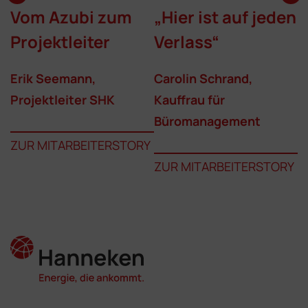
Vom Azubi zum
„Hier ist auf jeden
D
t
Projektleiter
Verlass“
w
d
Erik Seemann,
Carolin Schrand,
Projektleiter SHK
Kauffrau für
K
Büromanagement
T
ZUR MITARBEITERSTORY
ZUR MITARBEITERSTORY
Y
Z