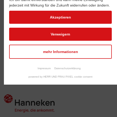
jederzeit mit Wirkung für die Zukunft widerrufen oder ändern.
Akzeptieren
Deine Zukunft
Hanneken
Verweigern
bei Hanneken
– Die
mehr Informationen
Wärmeexperten
KOMM INS TEAM
Impressum
Datenschutzerklärung
ÜBER UNS
powered by HERR UND FRAU PIXEL cookie consent